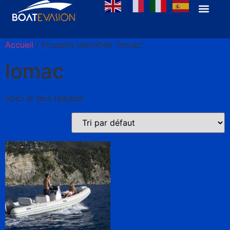
Accueil
/ Produits identifiés “lomac”
lomac
Voici le seul résultat