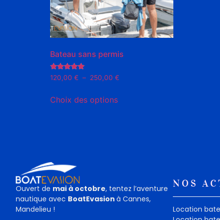
Bateau sans permis
Note
120,00
€
–
250,00
€
5.00
sur 5
Choix des options
NOS AC
Ouvert de
mai à octobre
, tentez l’aventure
nautique avec
BoatEvasion
à Cannes,
Mandelieu !
Location bat
Location bat