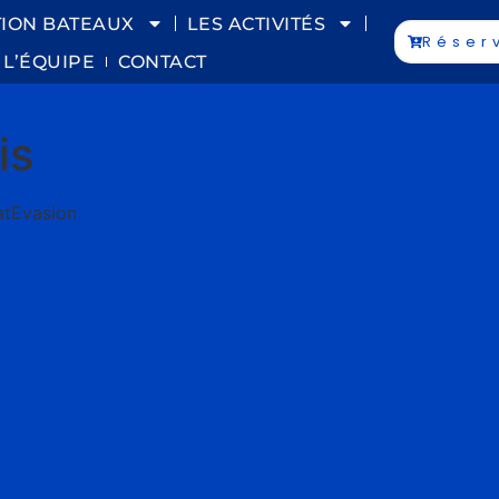
ION BATEAUX
LES ACTIVITÉS
Réser
L’ÉQUIPE
CONTACT
is
atEvasion